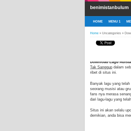
benimistanbulum
HOME
MENU 1
ME
Home
»
Uncategories
»
Down
SENIN, 18 APRIL 2016
Download Lagu Adis
Download Lagu Adista
Tak Sanggup
dalam seb
ribet di situs ini.
Banyak lagu yang telah
seorang musisi atau gr
fans nya merasa senang
dari lagu-lagu yang tela
Situs ini akan selalu u
demikian, anda bisa me