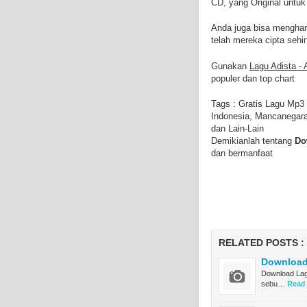
CD, yang Original untu
Anda juga bisa menghar
telah mereka cipta seh
Gunakan
Lagu Adista -
populer dan top chart
Tags : Gratis Lagu Mp3
Indonesia, Mancanegar
dan Lain-Lain
Demikianlah tentang
Do
dan bermanfaat
RELATED POSTS :
Download 
Download Lagu
sebu…
Read 