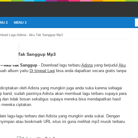
NU 2
MENU 3
load Lagu Adista - Aku Tak Sanggup Mp3
ta - Aku Tak Sanggup Mp3
 - Aku Tak Sanggup
- Download lagu terbaru
Adista
yang berjudul
Aku
uah album yaitu
Di tinggal Lagi
bisa anda dapatkan secara gratis tanpa
 diciptakan oleh Adista yang mungkin juga anda suka karena sebagai
up band, sudah pastinya Adista akan membuat lagu terbaru supaya para
 dan tidak bosan sekaligus supaya mereka bisa mendapatkan hasil
h mereka ciptakan.
pdate lagu-lagu terbaru dari Adista yang mungkin anda sukai. Dengan
nyimpan atau bookmark URL situs ini guna melihat mp3 musik terbaru.