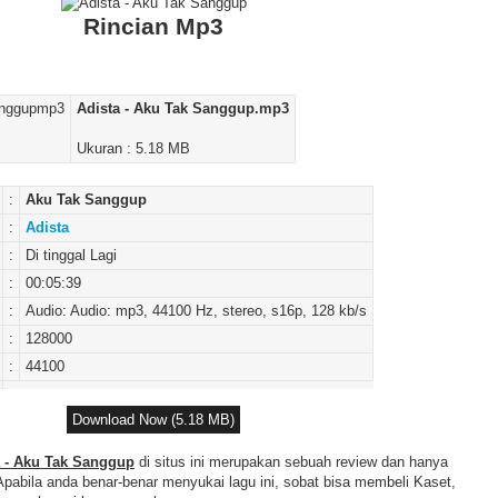
Rincian Mp3
Adista - Aku Tak Sanggup.mp3
Ukuran : 5.18 MB
:
Aku Tak Sanggup
:
Adista
:
Di tinggal Lagi
:
00:05:39
:
Audio: Audio: mp3, 44100 Hz, stereo, s16p, 128 kb/s
:
128000
:
44100
Download Now (5.18 MB)
 - Aku Tak Sanggup
di situs ini merupakan sebuah review dan hanya
Apabila anda benar-benar menyukai lagu ini, sobat bisa membeli Kaset,