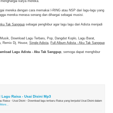
k menghargai karya mereka.
gai mereka dengan cara memakai I-RING atau NSP dari lagu-lagu yang
ingga mereka merasa senang dan dihargai sebagai musisi.
 Aku Tak Sanggup
sebagai penghibur agar lagu lagu dari Adista menjadi
 Musik, Download Lagu Terbaru, Pop, Dangdut Koplo, Lagu Barat,
a, Remix Dj, House,
Single Adista
,
Full Album Adista - Aku Tak Sanggup
wnload Lagu Adista - Aku Tak Sanggup
, semoga dapat menghibur
Lagu Raisa - Usai Disini Mp3
 Raisa - Usai Disini - Download lagu terbaru Raisa yang berjudul Usai Disini dalam
More...